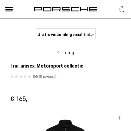
Lifestyle
Gratis verzending
vanaf €50,-
Auto Accessoires
Terug
Classic
Trui, unisex, Motorsport collectie
0/5 (
0 reviews
)
Nieuw
€ 165,-
Acties
Porsche finder