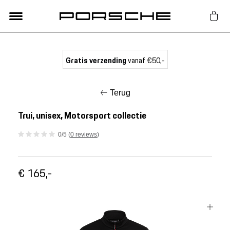
Lifestyle
Gratis verzending
vanaf €50,-
Auto Accessoires
Terug
Classic
Trui, unisex, Motorsport collectie
0/5 (
0 reviews
)
Nieuw
€ 165,-
Acties
Porsche finder