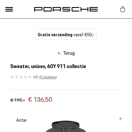
Lifestyle
Gratis verzending
vanaf €50,-
Auto Accessoires
Terug
Classic
Sweater, unisex, 60Y 911 collectie
0/5 (
0 reviews
)
Nieuw
€ 136,50
Acties
€ 195,-
Porsche finder
Actie