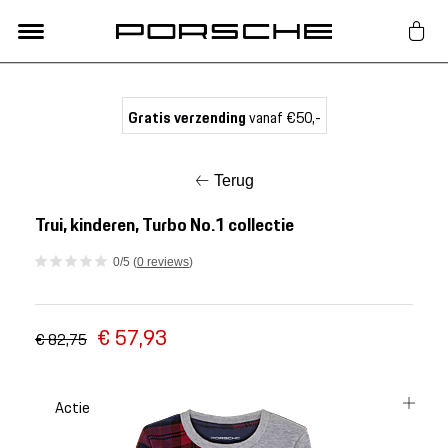
Lifestyle
Gratis verzending
vanaf €50,-
Auto Accessoires
Terug
Classic
Trui, kinderen, Turbo No.1 collectie
0/5 (
0 reviews
)
Nieuw
€ 57,93
Acties
€ 82,75
Porsche finder
Actie