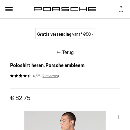
Lifestyle
Gratis verzending
vanaf €50,-
Auto Accessoires
Terug
Classic
Poloshirt heren, Porsche embleem
4,5/5 (
2 reviews
)
Nieuw
€ 82,75
Acties
Porsche finder