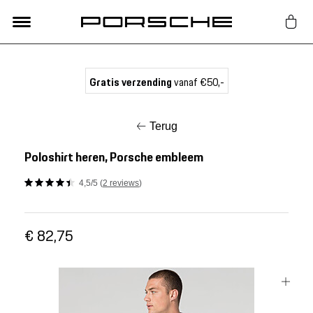
Lifestyle
Gratis verzending
vanaf €50,-
Auto Accessoires
Terug
Classic
Poloshirt heren, Porsche embleem
4,5/5 (
2 reviews
)
Nieuw
€ 82,75
Acties
Porsche finder