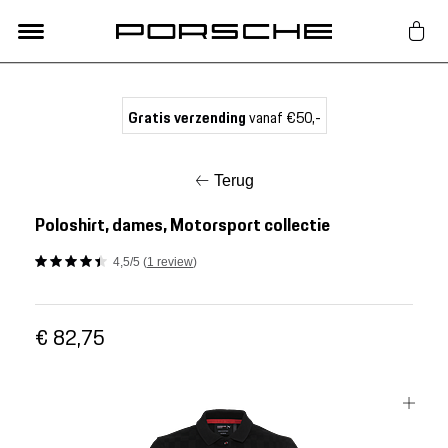
Lifestyle
Gratis verzending
vanaf €50,-
Auto Accessoires
Terug
Classic
Poloshirt, dames, Motorsport collectie
4,5/5 (
1 review
)
Nieuw
€ 82,75
Acties
Porsche finder