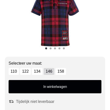
Mijn account
Klantenservice
Meer Porsche
Porsche informatie
Selecteer uw maat:
110
122
134
146
158
In winkelwagen
Tijdelijk niet leverbaar