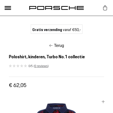
Lifestyle
Gratis verzending
vanaf €50,-
Auto Accessoires
Terug
Classic
Poloshirt, kinderen, Turbo No.1 collectie
0/5 (
0 reviews
)
Nieuw
€ 62,05
Acties
Porsche finder