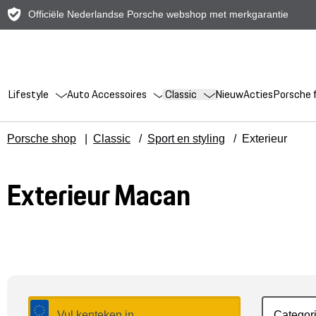
Officiële Nederlandse Porsche webshop met merkgarantie
Lifestyle
Auto Accessoires
Classic
Nieuw
Acties
Porsche f
Porsche shop
|
Classic
/
Sport en styling
/
Exterieur
Exterieur Macan
Categor