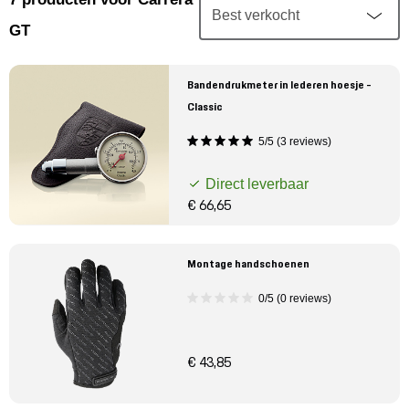
Mijn account
GT
Klantenservice
Bandendrukmeter in lederen hoesje -
Classic
Meer Porsche
5/5 (3 reviews)
Porsche informatie
Direct leverbaar
€ 66,65
Montage handschoenen
0/5 (0 reviews)
€ 43,85