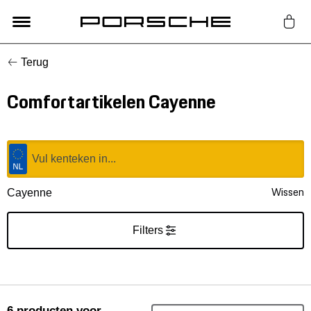
Terug
Lifestyle
Comfortartikelen Cayenne
Auto Accessoires
Classic
Nieuw
Wissen
Cayenne
Acties
Filters
Porsche finder
6
producten
voor