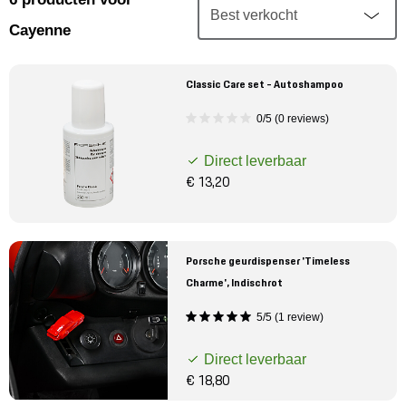
Mijn account
Cayenne
Klantenservice
Classic Care set - Autoshampoo
Meer Porsche
0/5 (0 reviews)
Direct leverbaar
Porsche informatie
€ 13,20
Porsche geurdispenser 'Timeless
Charme', Indischrot
5/5 (1 review)
Direct leverbaar
€ 18,80