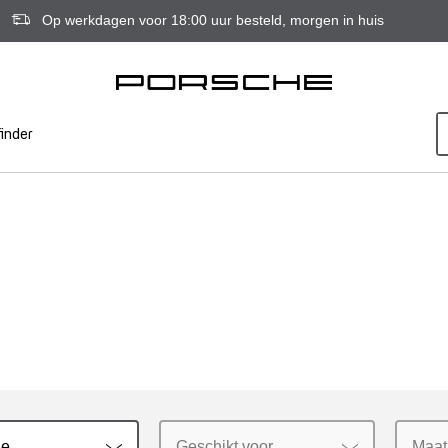
Op werkdagen voor 18:00 uur besteld, morgen in huis
inder
ie
Geschikt voor
Maat