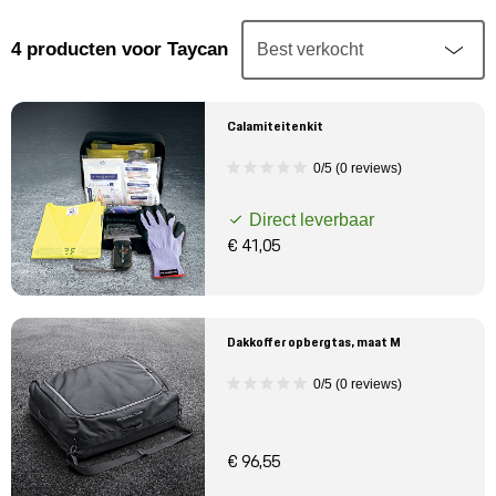
Mijn account
4
producten
voor Taycan
Klantenservice
Calamiteitenkit
Meer Porsche
0/5 (0 reviews)
Porsche informatie
Direct leverbaar
€ 41,05
Dakkoffer opbergtas, maat M
0/5 (0 reviews)
€ 96,55