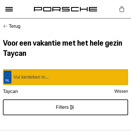
Terug
Lifestyle
Voor een vakantie met het hele gezin
Auto Accessoires
Taycan
Classic
Nieuw
Wissen
Taycan
Acties
Filters
Porsche finder