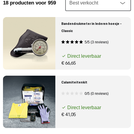
Mijn account
18
producten
voor 959
Klantenservice
Bandendrukmeter in lederen hoesje -
Classic
Meer Porsche
5/5 (3 reviews)
Porsche informatie
Direct leverbaar
€ 66,65
Calamiteitenkit
0/5 (0 reviews)
Direct leverbaar
€ 41,05