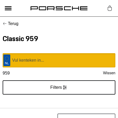
Terug
Lifestyle
Classic 959
Auto Accessoires
Classic
Nieuw
Wissen
959
Acties
Filters
Porsche finder