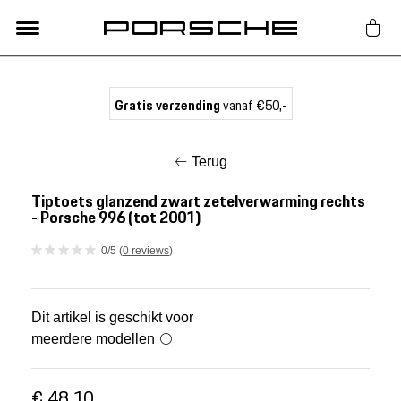
Lifestyle
Gratis verzending
vanaf €50,-
Auto Accessoires
Terug
Classic
Tiptoets glanzend zwart zetelverwarming rechts
- Porsche 996 (tot 2001)
Nieuw
0/5 (
0 reviews
)
Acties
Dit artikel is geschikt voor
meerdere modellen
Porsche finder
€ 48,10