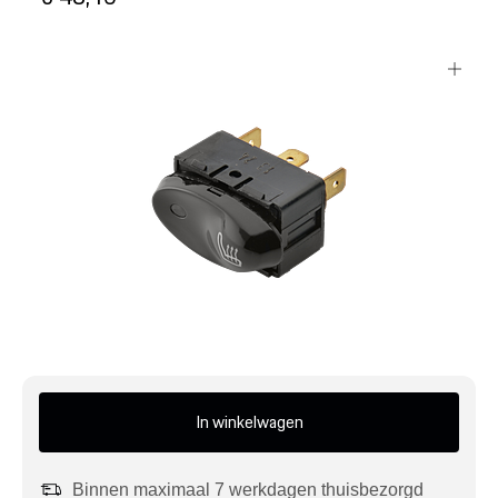
Mijn account
Klantenservice
Meer Porsche
Porsche informatie
In winkelwagen
Binnen maximaal 7 werkdagen thuisbezorgd