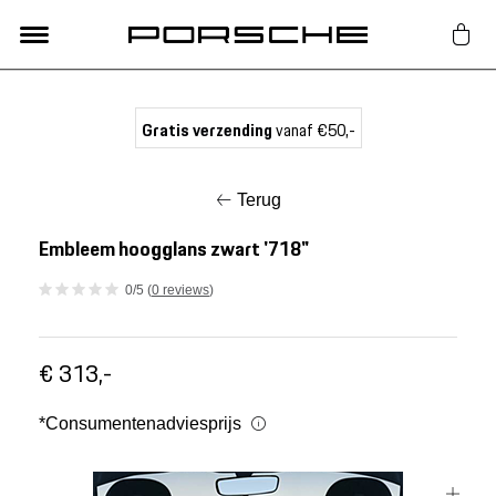
Lifestyle
Gratis verzending
vanaf €50,-
Auto Accessoires
Terug
Classic
Embleem hoogglans zwart '718"
0/5 (
0 reviews
)
Nieuw
€ 313,-
Acties
*Consumentenadviesprijs
Porsche finder