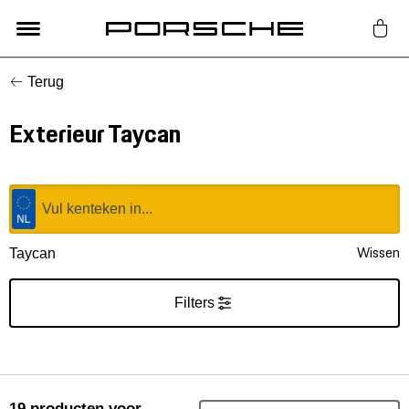
Terug
Lifestyle
Exterieur Taycan
Auto Accessoires
Classic
Nieuw
Wissen
Taycan
Acties
Filters
Porsche finder
19
producten
voor