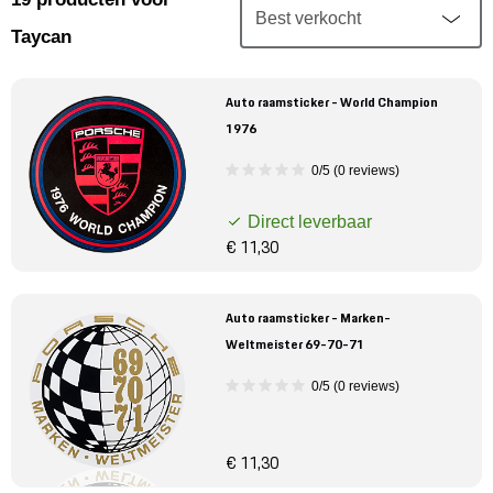
Mijn account
Taycan
Klantenservice
Auto raamsticker - World Champion
1976
Meer Porsche
0/5 (0 reviews)
Porsche informatie
Direct leverbaar
€ 11,30
Auto raamsticker - Marken-
Weltmeister 69-70-71
0/5 (0 reviews)
€ 11,30