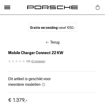
Lifestyle
Gratis verzending
vanaf €50,-
Auto Accessoires
Terug
Classic
Mobile Charger Connect 22 KW
0/5 (
0 reviews
)
Nieuw
Acties
Dit artikel is geschikt voor
meerdere modellen
Porsche finder
€ 1.379,-