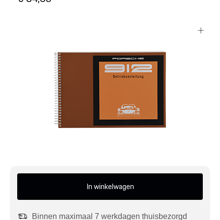
Mijn account
Klantenservice
Meer Porsche
Porsche informatie
In winkelwagen
Binnen maximaal 7 werkdagen thuisbezorgd