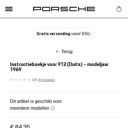
Lifestyle
Gratis verzending
vanaf €50,-
Auto Accessoires
Terug
Classic
Instructieboekje voor 912 (Duits) – modeljaar
1969
Nieuw
0/5 (
0 reviews
)
Acties
Dit artikel is geschikt voor
meerdere modellen
Porsche finder
€ 84,35