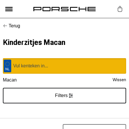
Terug
Lifestyle
Kinderzitjes Macan
Auto Accessoires
Classic
Nieuw
Wissen
Macan
Acties
Filters
Porsche finder