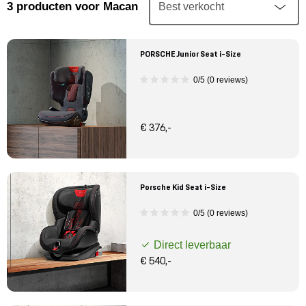
Mijn account
3
producten
voor Macan
Klantenservice
PORSCHE Junior Seat i-Size
0/5 (0 reviews)
Meer Porsche
Porsche informatie
€ 376,-
Porsche Kid Seat i-Size
0/5 (0 reviews)
Direct leverbaar
€ 540,-