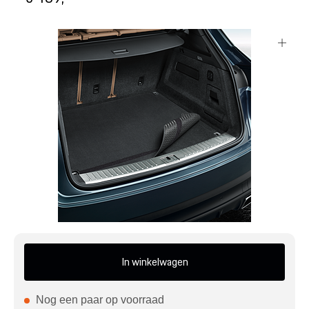
Mijn account
Klantenservice
Meer Porsche
Porsche informatie
In winkelwagen
Nog een paar op voorraad