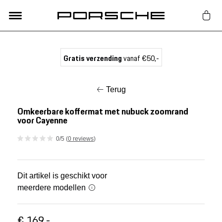
Lifestyle
Gratis verzending
vanaf €50,-
Auto Accessoires
Terug
Classic
Omkeerbare koffermat met nubuck zoomrand
voor Cayenne
Nieuw
0/5 (
0 reviews
)
Acties
Dit artikel is geschikt voor
meerdere modellen
Porsche finder
€ 169,-