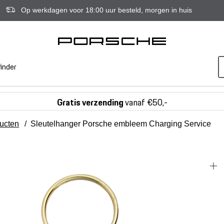
Op werkdagen voor 18:00 uur besteld, morgen in huis
inder
Gratis verzending
vanaf €50,-
ducten
/
Sleutelhanger Porsche embleem Charging Service