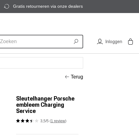
Gratis retourneren via onze dealers
Inloggen
Terug
Sleutelhanger Porsche
embleem Charging
Service
3,5/5 (
1 review
)