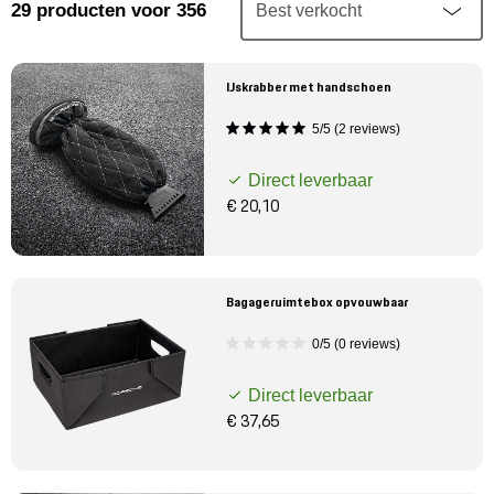
Mijn account
29
producten
voor 356
Klantenservice
IJskrabber met handschoen
5/5 (2 reviews)
Meer Porsche
Direct leverbaar
Porsche informatie
€ 20,10
Bagageruimtebox opvouwbaar
0/5 (0 reviews)
Direct leverbaar
€ 37,65