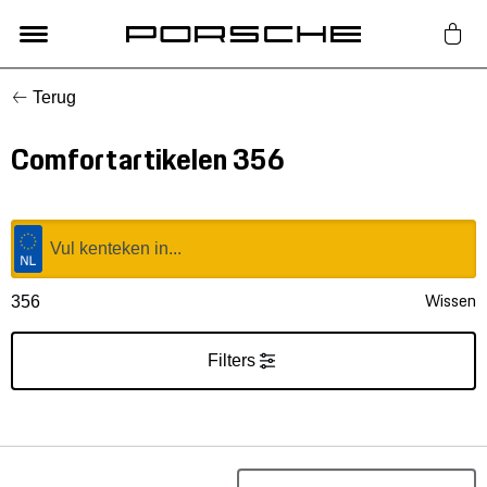
Terug
Lifestyle
Comfortartikelen 356
Auto Accessoires
Classic
Nieuw
Wissen
356
Acties
Filters
Porsche finder