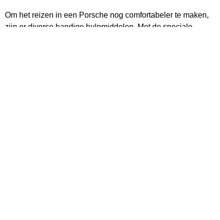
Om het reizen in een Porsche nog comfortabeler te maken,
zijn er diverse handige hulpmiddelen. Met de speciale
kledinghangers, komt ook uw jasje ongekreukt aan bij elke
afspraak. Met de koeltas houdt u drankjes lekker fris en
dankzij de afvalhouder blijft het interieur netjes, zelfs op
lange trips.
100% originele Porsche artikelen.
14 dagen bedenktijd.
Voor 18:00 uur besteld, morgen in huis.
Gratis retourneren via onze dealers.
Betalen met iDEAL, creditcard of
bankoverschrijving.