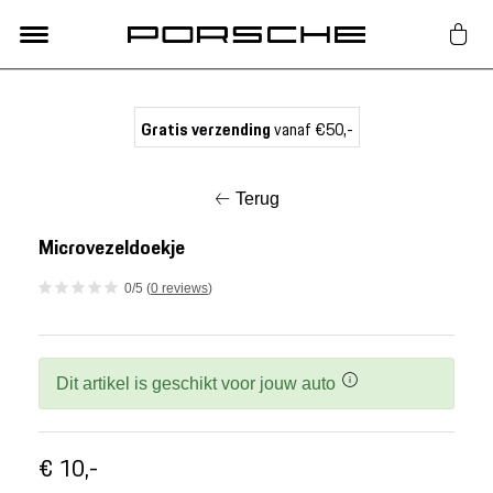
Lifestyle
Gratis verzending
vanaf €50,-
Auto Accessoires
Terug
Classic
Microvezeldoekje
0/5 (
0 reviews
)
Nieuw
Acties
Dit artikel is geschikt voor jouw auto
Porsche finder
€ 10,-