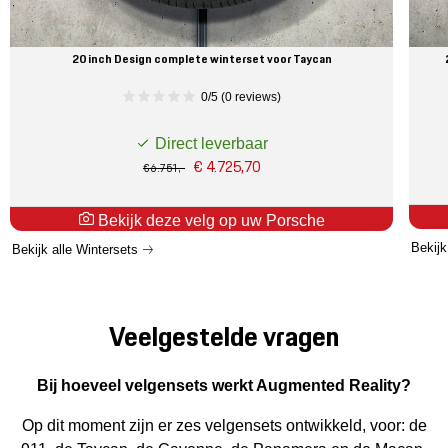
20 inch Design complete winterset voor Taycan
0/5 (0 reviews)
Direct leverbaar
€ 4.725,70
€ 6.751,-
Bekijk deze velg op uw Porsche
Bekijk
Bekijk alle Wintersets
Veelgestelde vragen
Bij hoeveel velgensets werkt Augmented Reality?
Op dit moment zijn er zes velgensets ontwikkeld, voor: de