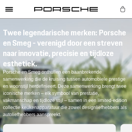
Lifestyle
Twee legendarische merken: Porsche
en Smeg - verenigd door een streven
Auto Accessoires
naar innovatie, precisie en tijdloze
esthetiek.
Classic
Porsche en Smeg onthullen een baanbrekende
samenwerking die de kruising tussen automobiele prestige
Nieuw
en woonstijl herdefinieert. Deze samenwerking brengt twee
iconische merken – elk symbool van prestatie,
Acties
vakmanschap en tijdloze stijl – samen in een limited-edition
collectie keukenapparatuur die zowel designliefhebbers als
autoliefhebbers aanspreekt.
Porsche finder