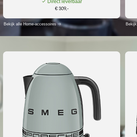
Direct leverbaar
€ 309,-
Bekijk alle Home-accessoires
Bekijk