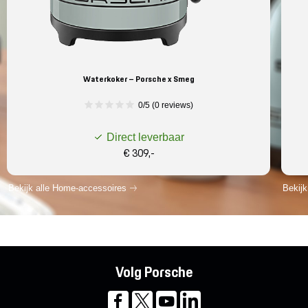
Waterkoker – Porsche x Smeg
0/5 (0 reviews)
Direct leverbaar
€ 309,-
Bekijk alle Home-accessoires
Bekijk
Volg Porsche