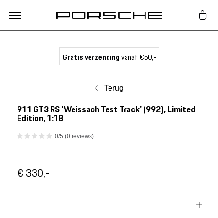
Lifestyle
Gratis verzending
vanaf €50,-
Auto Accessoires
Terug
Classic
911 GT3 RS 'Weissach Test Track' (992), Limited
Edition, 1:18
Nieuw
0/5 (
0 reviews
)
Acties
€ 330,-
Porsche finder