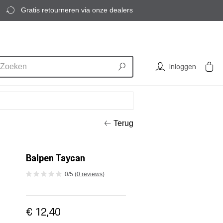
Gratis retourneren via onze dealers
Inloggen
Terug
Balpen Taycan
0/5 (
0 reviews
)
€ 12,40