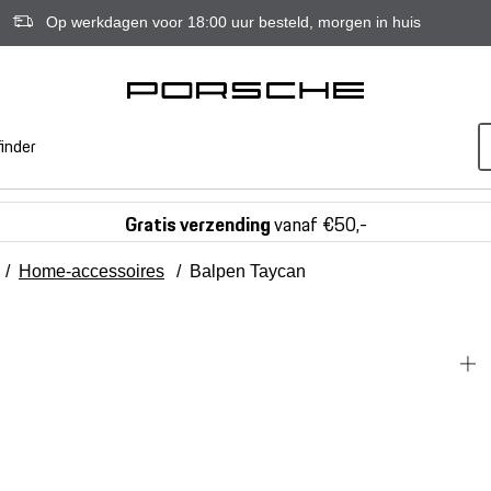
Op werkdagen voor 18:00 uur besteld, morgen in huis
inder
Gratis verzending
vanaf €50,-
/
Home-accessoires
/
Balpen Taycan