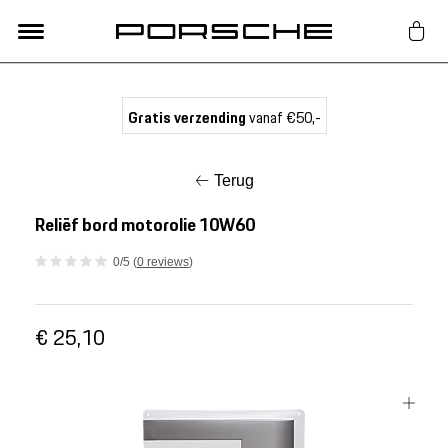
Lifestyle
Gratis verzending
vanaf €50,-
Auto Accessoires
Terug
Classic
Reliëf bord motorolie 10W60
0/5 (
0 reviews
)
Nieuw
€ 25,10
Acties
Porsche finder