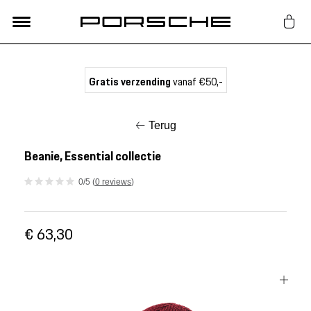
Lifestyle
Gratis verzending
vanaf €50,-
Auto Accessoires
Terug
Classic
Beanie, Essential collectie
0/5 (
0 reviews
)
Nieuw
€ 63,30
Acties
Porsche finder