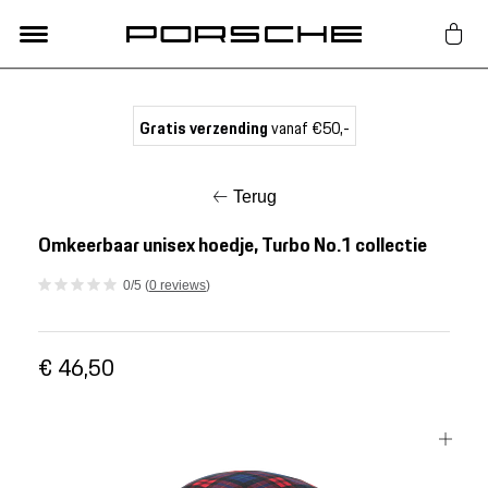
Lifestyle
Gratis verzending
vanaf €50,-
Auto Accessoires
Terug
Classic
Omkeerbaar unisex hoedje, Turbo No.1 collectie
0/5 (
0 reviews
)
Nieuw
€ 46,50
Acties
Porsche finder