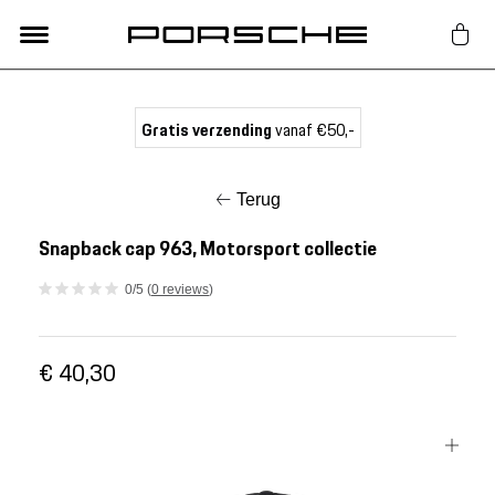
Lifestyle
Gratis verzending
vanaf €50,-
Auto Accessoires
Terug
Classic
Snapback cap 963, Motorsport collectie
0/5 (
0 reviews
)
Nieuw
€ 40,30
Acties
Porsche finder