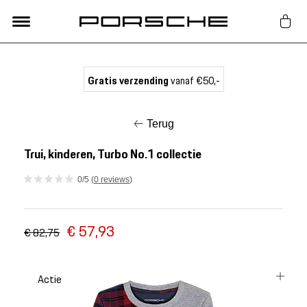
Lifestyle
Gratis verzending
vanaf €50,-
Auto Accessoires
Terug
Classic
Trui, kinderen, Turbo No.1 collectie
0/5 (
0 reviews
)
Nieuw
€ 57,93
Acties
€ 82,75
Porsche finder
Actie