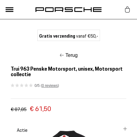
Lifestyle
Gratis verzending
vanaf €50,-
Auto Accessoires
Terug
Classic
Trui 963 Penske Motorsport, unisex, Motorsport
collectie
Nieuw
0/5 (
0 reviews
)
Acties
€ 61,50
€ 87,85
Porsche finder
Actie