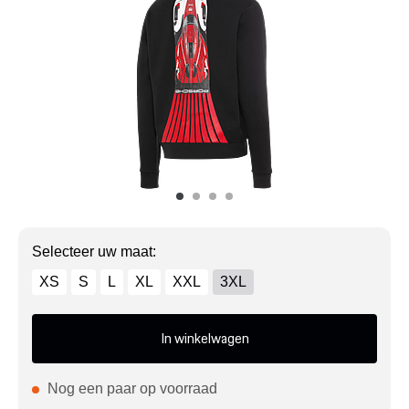
Mijn account
Klantenservice
Meer Porsche
Porsche informatie
Selecteer uw maat:
XS
S
L
XL
XXL
3XL
In winkelwagen
Nog een paar op voorraad