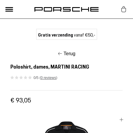
Lifestyle
Gratis verzending
vanaf €50,-
Auto Accessoires
Terug
Classic
Poloshirt, dames, MARTINI RACING
0/5 (
0 reviews
)
Nieuw
€ 93,05
Acties
Porsche finder