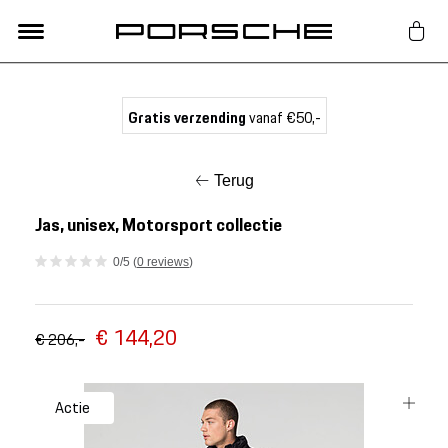
Lifestyle
Gratis verzending
vanaf €50,-
Auto Accessoires
Terug
Classic
Jas, unisex, Motorsport collectie
0/5 (
0 reviews
)
Nieuw
€ 144,20
Acties
€ 206,-
Porsche finder
Actie