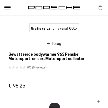
Lifestyle
Gratis verzending
vanaf €50,-
Auto Accessoires
Terug
Classic
Gewatteerde bodywarmer 963 Penske
Motorsport, unisex, Motorsport collectie
Nieuw
0/5 (
0 reviews
)
Acties
€ 98,25
Porsche finder