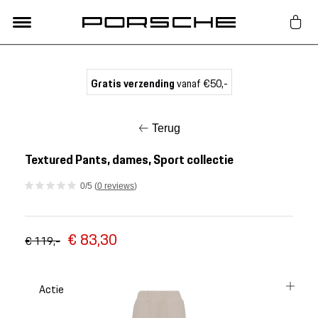
Lifestyle
Gratis verzending
vanaf €50,-
Auto Accessoires
Terug
Classic
Textured Pants, dames, Sport collectie
0/5 (
0 reviews
)
Nieuw
€ 83,30
Acties
€ 119,-
Porsche finder
Actie