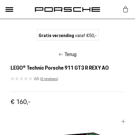
Lifestyle
Gratis verzending
vanaf €50,-
Auto Accessoires
Terug
Classic
LEGO® Technic Porsche 911 GT3 R REXY AO
0/5 (
0 reviews
)
Nieuw
€ 160,-
Acties
Porsche finder