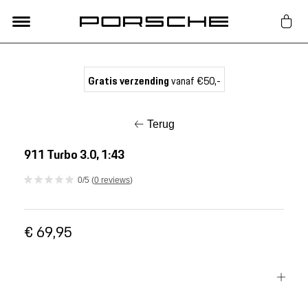
Lifestyle
Gratis verzending
vanaf €50,-
Auto Accessoires
Terug
Classic
911 Turbo 3.0, 1:43
0/5 (
0 reviews
)
Nieuw
€ 69,95
Acties
Porsche finder