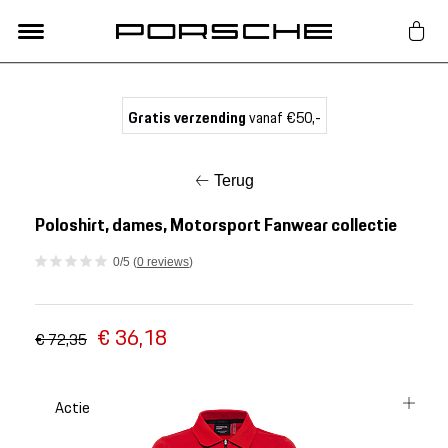
Lifestyle
Gratis verzending
vanaf €50,-
Auto Accessoires
Terug
Classic
Poloshirt, dames, Motorsport Fanwear collectie
0/5 (
0 reviews
)
Nieuw
€ 36,18
Acties
€ 72,35
Porsche finder
Actie