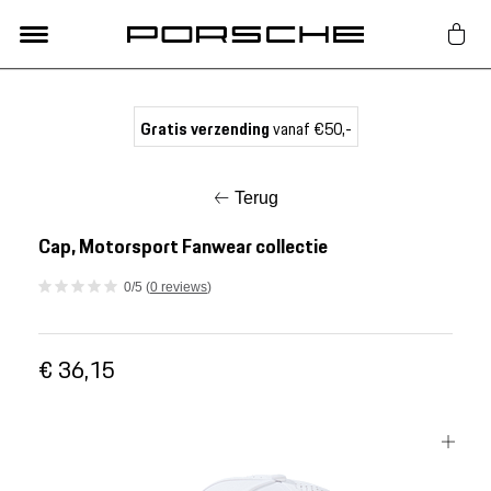
Lifestyle
Gratis verzending
vanaf €50,-
Auto Accessoires
Terug
Classic
Cap, Motorsport Fanwear collectie
0/5 (
0 reviews
)
Nieuw
€ 36,15
Acties
Porsche finder