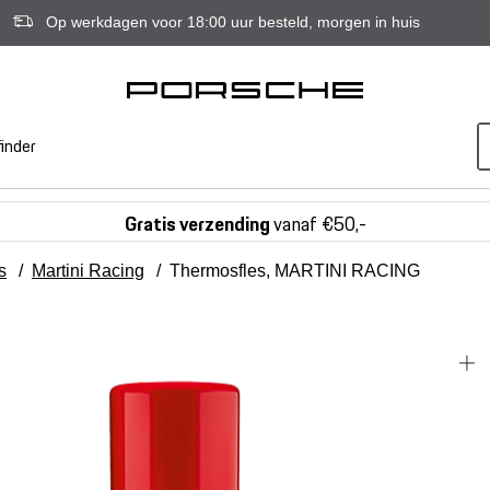
Op werkdagen voor 18:00 uur besteld, morgen in huis
inder
Gratis verzending
vanaf €50,-
s
/
Martini Racing
/
Thermosfles, MARTINI RACING