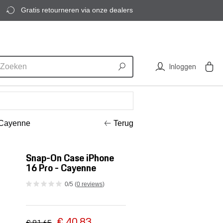
Gratis retourneren via onze dealers
Inloggen
 Cayenne
Terug
Snap-On Case iPhone
16 Pro - Cayenne
0/5 (
0 reviews
)
€ 40,83
€ 81,65