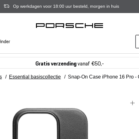
Op werkdagen voor 18:00 uur besteld, morgen in huis
inder
Gratis verzending
vanaf €50,-
s
/
Essential basiscollectie
/
Snap-On Case iPhone 16 Pro -