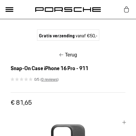
Lifestyle
Gratis verzending
vanaf €50,-
Auto Accessoires
Terug
Classic
Snap-On Case iPhone 16 Pro - 911
0/5 (
0 reviews
)
Nieuw
€ 81,65
Acties
Porsche finder