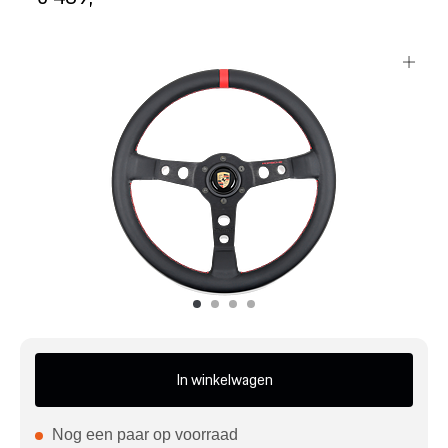
Mijn account
Klantenservice
Meer Porsche
Porsche informatie
In winkelwagen
Nog een paar op voorraad