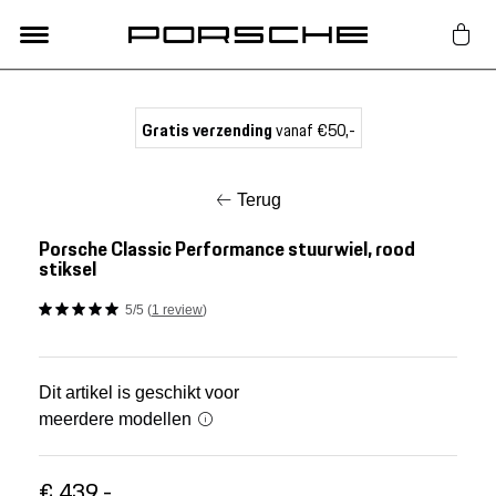
Lifestyle
Gratis verzending
vanaf €50,-
Auto Accessoires
Terug
Classic
Porsche Classic Performance stuurwiel, rood
stiksel
Nieuw
5/5 (
1 review
)
Acties
Dit artikel is geschikt voor
meerdere modellen
Porsche finder
€ 439,-