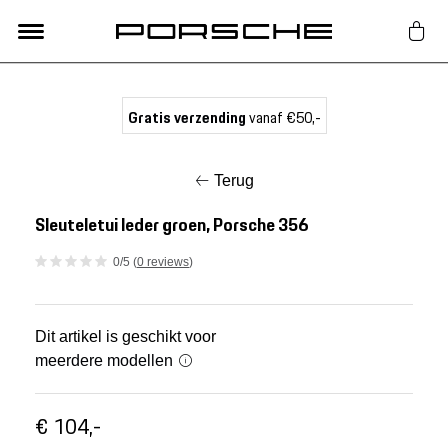
Lifestyle
Gratis verzending
vanaf €50,-
Auto Accessoires
Terug
Classic
Sleuteletui leder groen, Porsche 356
0/5 (
0 reviews
)
Nieuw
Acties
Dit artikel is geschikt voor
meerdere modellen
Porsche finder
€ 104,-