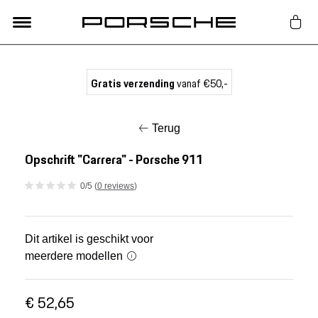
Lifestyle
Gratis verzending
vanaf €50,-
Auto Accessoires
Terug
Classic
Opschrift "Carrera" - Porsche 911
0/5 (
0 reviews
)
Nieuw
Acties
Dit artikel is geschikt voor
meerdere modellen
Porsche finder
€ 52,65