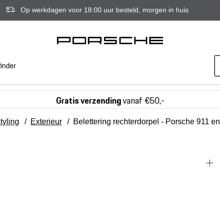
Op werkdagen voor 18:00 uur besteld, morgen in huis
inder
Gratis verzending
vanaf €50,-
tyling
/
Exterieur
/
Belettering rechterdorpel - Porsche 911 e