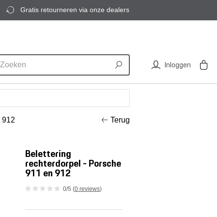
Gratis retourneren via onze dealers
Inloggen
n 912
Terug
Belettering
rechterdorpel - Porsche
911 en 912
0/5 (
0 reviews
)