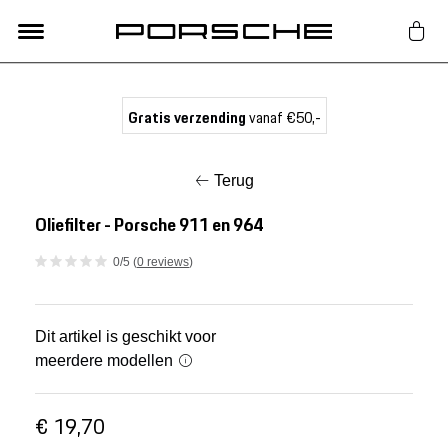
Lifestyle
Gratis verzending
vanaf €50,-
Auto Accessoires
Terug
Classic
Oliefilter - Porsche 911 en 964
0/5 (
0 reviews
)
Nieuw
Acties
Dit artikel is geschikt voor
meerdere modellen
Porsche finder
€ 19,70